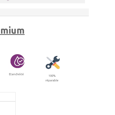
remium
Etanchéité
100%
réparable