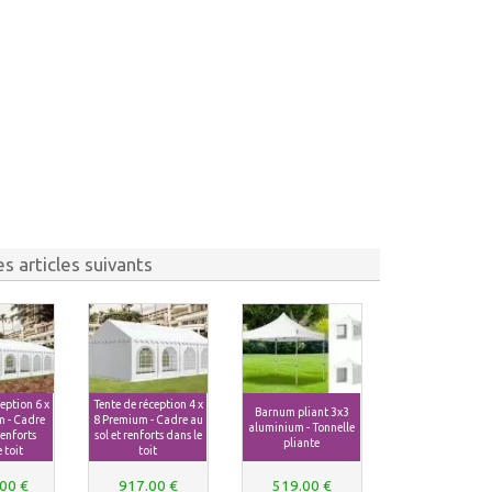
s articles suivants
eption 6 x
Tente de réception 4 x
Barnum pliant 3x3
 - Cadre
8 Premium - Cadre au
aluminium - Tonnelle
renforts
sol et renforts dans le
pliante
 toit
toit
00 €
917.00 €
519.00 €