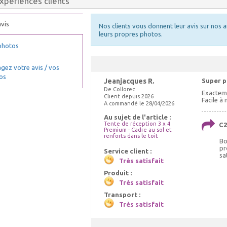
xpériences clients
vis
Nos clients vous donnent leur avis sur nos a
ELASTIQUES LONGS
leurs propres photos.
Chauffage tonnelle,
NETTOYANT PVC
Choix Coloris : Blanc, Quantités :
chauffage barnum 10kW
photos
50
.00 €
140.00 €
52.00 €
TTC livré
TTC livré
TTC livré
gez votre avis / vos
43.00 €
150.00 €
59.00 €
os
Jeanjacques R.
Super p
Ajout panier
Ajout panier
Ajout panier
De Collorec
Exacteme
Client depuis 2026
Facile à
A commandé le 28/04/2026
Au sujet de l'article :
Tente de réception 3 x 4
C2
Premium - Cadre au sol et
renforts dans le toit
Bo
pr
Service client :
sa
Très satisfait
Produit :
Très satisfait
Transport :
Très satisfait