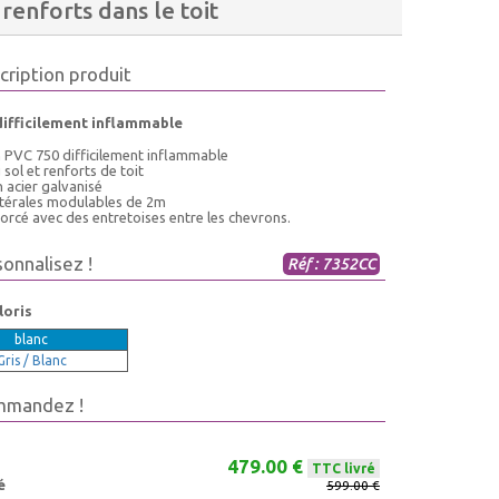
renforts dans le toit
cription produit
difficilement inflammable
n PVC 750 difficilement inflammable
 sol et renforts de toit
 acier galvanisé
latérales modulables de 2m
forcé avec des entretoises entre les chevrons.
sonnalisez !
Réf : 7352CC
loris
blanc
Gris / Blanc
mmandez !
479.00 €
TTC livré
é
599.00 €