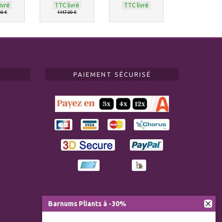
ivré
TTC livré
TTC livré
00 €
1147.00 €
PAIEMENT SÉCURISÉ
Barnums Pliants à -30%