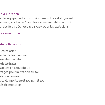
on & Garantie
e des équipements proposés dans notre catalogue est
ar une garantie de 2 ans, hors consommables, et sauf
rticulière spécifique (voir CGV pour les exclusions).
s de sécurité
i
e la livraison
ucture acier
âche de toit continu
ois d'extrémité
ois latérales
stiques en caoutchouc
rages pour la fixation au sol
les de tension
ice de montage étape par étape
tils de montage