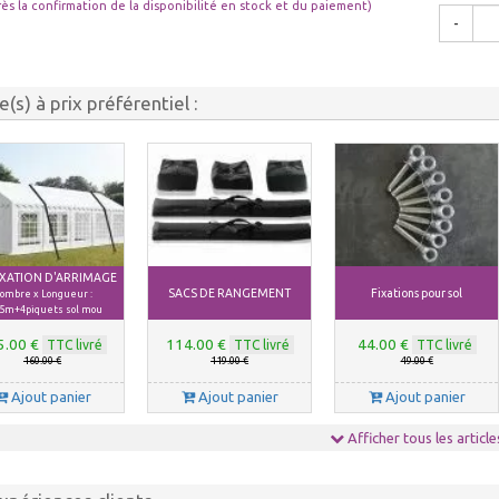
rès la confirmation de la disponibilité en stock et du paiement)
-
le(s) à prix préférentiel :
FIXATION D'ARRIMAGE
SACS DE RANGEMENT
Fixations pour sol
ombre x Longueur :
5m+4piquets sol mou
5.00 €
114.00 €
44.00 €
TTC livré
TTC livré
TTC livré
160.00 €
119.00 €
49.00 €
Ajout panier
Ajout panier
Ajout panier
Afficher tous les article