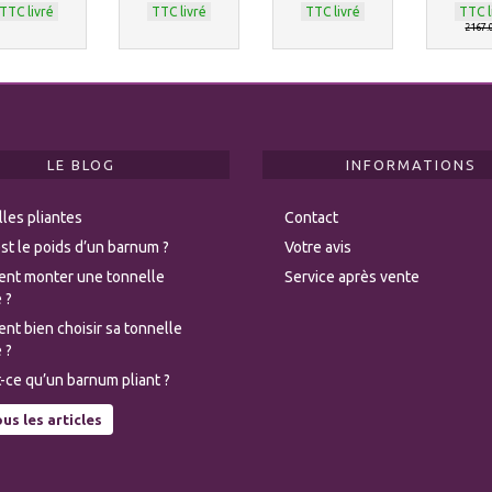
TTC livré
TTC livré
TTC livré
TTC l
2167.
LE BLOG
INFORMATIONS
les pliantes
Contact
st le poids d’un barnum ?
Votre avis
nt monter une tonnelle
Service après vente
 ?
t bien choisir sa tonnelle
 ?
-ce qu’un barnum pliant ?
us les articles