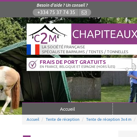
Besoin d'aide ? Un conseil ?
+334 75 37 74 35
LA SOCIÉTÉ FRANÇAISE
SPÉCIALISTE BARNUMS / TENTES / TONNELLES
FRAIS DE PORT GRATUITS
EN FRANCE, BELGIQUE ET ESPAGNE (HORS ÎLES)
Accueil
Accueil
Tente de réception
Tente de réception 3x4 m