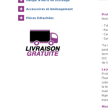
Hangar & Abris de Stockage
Accessoires et Aménagement
Pro
Pièces Détachées
Notr
- Tu
- Ra
- Ca
- Sy
*Le 
peut
term
ISO 
de 5
La j
Prot
l'hu
soli
la t
main
lége
espa
Mon