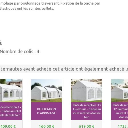
mblage par boulonnage traversant. Fixation de la bâche par
élastiques enfilés sur des œillets.
S
Nombre de colis :
4
nternautes ayant acheté cet article ont également acheté le
Tente de réception 3 x
Tente de réc
 de réception 3 x
KIT FIXATION
3 Premium - Cadre au
12 Premium
- Cadre au sol et
D'ARRIMAGE
sol et renforts dans le
au sol et 
rts dans le toit
toit
dans le
409.00 €
160.00 €
619.00 €
1733.