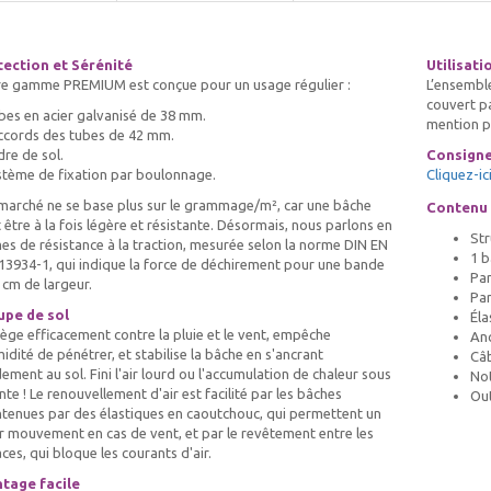
tection et Sérénité
Utilisati
e gamme PREMIUM est conçue pour un usage régulier :
L’ensembl
couvert p
bes en acier galvanisé de 38 mm.
mention pa
ccords des tubes de 42 mm.
dre de sol.
Consigne
stème de fixation par boulonnage.
Cliquez-ic
marché ne se base plus sur le grammage/m², car une bâche
Contenu d
 être à la fois légère et résistante. Désormais, nous parlons en
Str
es de résistance à la traction, mesurée selon la norme DIN EN
1 b
13934-1, qui indique la force de déchirement pour une bande
Par
 cm de largeur.
Par
upe de sol
Éla
ège efficacement contre la pluie et le vent, empêche
Anc
midité de pénétrer, et stabilise la bâche en s'ancrant
Câb
dement au sol. Fini l'air lourd ou l'accumulation de chaleur sous
Not
ente ! Le renouvellement d'air est facilité par les bâches
Ou
tenues par des élastiques en caoutchouc, qui permettent un
r mouvement en cas de vent, et par le revêtement entre les
ces, qui bloque les courants d'air.
tage facile