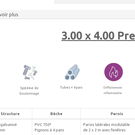
voir plus
3.00 x 4.00 P
Tubes + épais
Difficilement
Système de
inflammable
boulonnage
Structure
Bâche
Parois
 galvanisé
PVC 750*
Parois latérales modulable
 mm
Pignons à 4 pans
de 2 x 2 m avec fenêtres