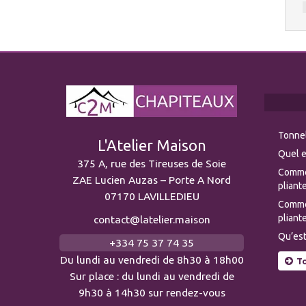
Tonnel
L'Atelier Maison
Quel e
375 A, rue des Tireuses de Soie
Comme
ZAE Lucien Auzas – Porte A Nord
pliante
07170 LAVILLEDIEU
Commen
pliante
contact@latelier.maison
Qu’est
+334 75 37 74 35
Du lundi au vendredi de 8h30 à 18h00
To
Sur place : du lundi au vendredi de
9h30 à 14h30 sur rendez-vous