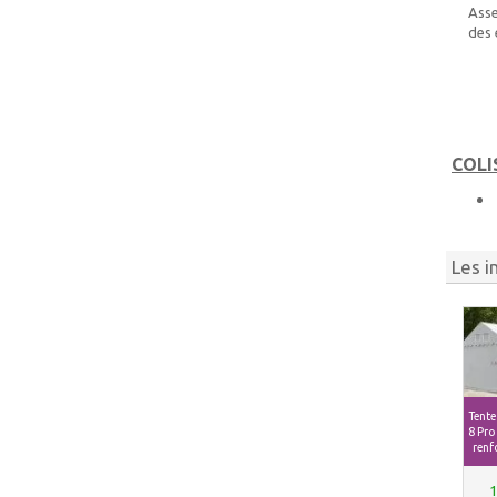
Asse
des 
COLI
Les i
Tente
8 Pro 
renfo
1