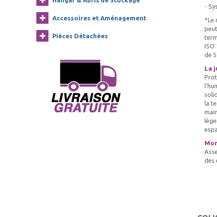
Hangar & Abris de Stockage
- Sy
Accessoires et Aménagement
*Le 
peut
Pièces Détachées
term
ISO 
de 5
La j
Prot
l'hu
soli
la t
main
lége
espa
Mon
Asse
des 