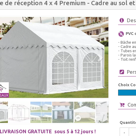
e de réception 4 x 4 Premium - Cadre au sol et 
Des
PVC 
- Bâche e
- Cadre au
- Tubes en
- Parois 
- Toit ren
Per
Choix Co
Co
Quantit
LIVRAISON GRATUITE
sous 5 à 12 jours !
-