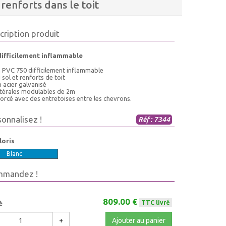
renforts dans le toit
cription produit
difficilement inflammable
n PVC 750 difficilement inflammable
 sol et renforts de toit
 acier galvanisé
latérales modulables de 2m
forcé avec des entretoises entre les chevrons.
sonnalisez !
Réf : 7344
loris
Blanc
mmandez !
809.00 €
TTC livré
é
+
Ajouter au panier