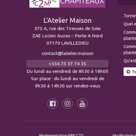
Tonnel
L'Atelier Maison
Quel e
375 A, rue des Tireuses de Soie
Comme
ZAE Lucien Auzas – Porte A Nord
pliante
07170 LAVILLEDIEU
Commen
pliante
contact@latelier.maison
Qu’est
+334 75 37 74 35
Du lundi au vendredi de 8h30 à 18h00
To
Sur place : du lundi au vendredi de
9h30 à 14h30 sur rendez-vous
Règlementation ERP CTS
Modération d