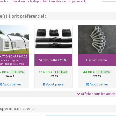
rès la confirmation de la disponibilité en stock et du paiement)
le(s) à prix préférentiel :
FIXATION D'ARRIMAGE
SACS DE RANGEMENT
Fixations pour sol
ombre x Longueur :
5m+4piquets sol mou
5.00 €
114.00 €
44.00 €
TTC livré
TTC livré
TTC livré
160.00 €
119.00 €
49.00 €
Ajout panier
Ajout panier
Ajout panier
Afficher tous les article
xpériences clients