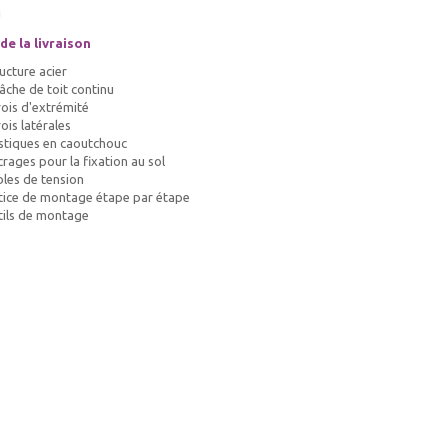
i
e la livraison
ucture acier
âche de toit continu
ois d'extrémité
ois latérales
stiques en caoutchouc
rages pour la fixation au sol
les de tension
ice de montage étape par étape
tils de montage