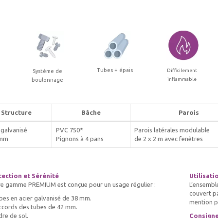
Tubes + épais
Difficilement
Système de
inflammable
boulonnage
Structure
Bâche
Parois
 galvanisé
PVC 750*
Parois latérales modulable
 mm
Pignons à 4 pans
de 2 x 2 m avec fenêtres
tection et Sérénité
Utilisati
e gamme PREMIUM est conçue pour un usage régulier :
L’ensembl
couvert p
bes en acier galvanisé de 38 mm.
mention pa
ccords des tubes de 42 mm.
dre de sol.
Consigne