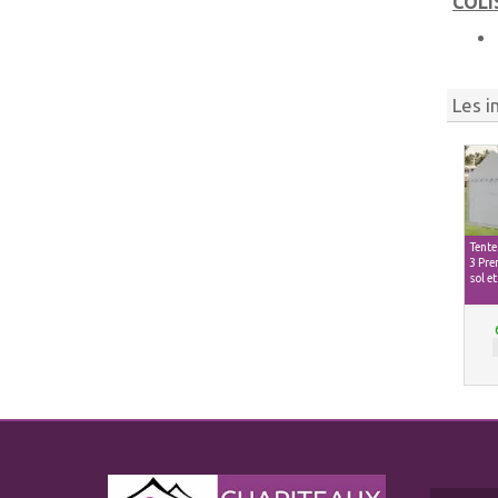
COLI
Les i
Tente
3 Pre
sol e