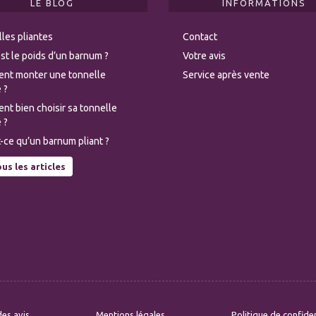
LE BLOG
INFORMATIONS
les pliantes
Contact
st le poids d’un barnum ?
Votre avis
nt monter une tonnelle
Service après vente
 ?
t bien choisir sa tonnelle
 ?
-ce qu’un barnum pliant ?
us les articles
es avis
Mentions légales
Politique de confiden