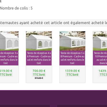
S
Nombre de colis :
5
nternautes ayant acheté cet article ont également acheté le
 de réception 3 x
Tente de réception 4 x
Tente de réception 5 x
Tente de réc
mium - Cadre au
6 Premium - Cadre au
8 Premium - Cadre au
10 Premium
t renforts dans le
sol et renforts dans le
sol et renforts dans le
au sol et 
toit
toit
toit
dans le
619.00 €
700.00 €
1339.00 €
1439.
TTC livré
TTC livré
TTC livré
TTC l
876.00 €