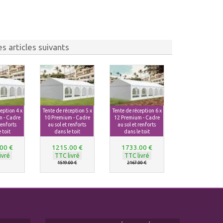
s articles suivants
eption 4 x
Tente de réception 5 x
Tente de réception 6 x
 - Cadre
10 Premium - Cadre
12 Premium - Cadre
renforts
au sol et renforts
au sol et renforts
 toit
dans le toit
dans le toit
00 €
1215.00 €
1733.00 €
ivré
TTC livré
TTC livré
1519.00 €
2167.00 €