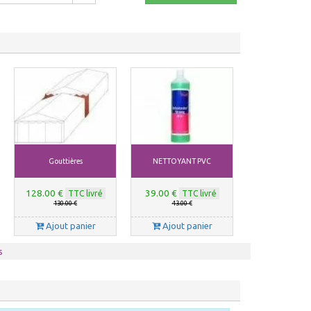
Gouttières
NETTOYANT PVC
128.00 €
39.00 €
TTC livré
TTC livré
130.00 €
43.00 €
Ajout panier
Ajout panier
s