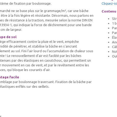
stème de fixation par boulonnage.
Cliquez-ic
marché ne se base plus sur le grammage/m², car une bâche
Contenu d
 être à la fois légère et résistante. Désormais, nous parlons en
Str
es de résistance à la traction, mesurée selon la norme DIN EN
1 b
13934-1, qui indique la force de déchirement pour une bande
Par
 cm de largeur.
Par
upe de sol
Éla
ège efficacement contre la pluie et le vent, empêche
Anc
midité de pénétrer, et stabilise la bâche en s'ancrant
Câb
dement au sol. Fini l'air lourd ou l'accumulation de chaleur sous
Not
ente ! Le renouvellement d'air est facilité par les bâches
Ou
tenues par des élastiques en caoutchouc, qui permettent un
r mouvement en cas de vent, et par le revêtement entre les
ces, qui bloque les courants d'air.
tage facile
mblage par boulonnage traversant. Fixation de la bâche par
élastiques enfilés sur des œillets.