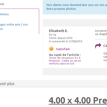
vis
Nos clients vous donnent leur avis sur nos a
ELASTIQUES LONGS
leurs propres photos.
hauffage tonnelle,
Choix Coloris : Blanc, Quantités :
uffage barnum 10kW
photos
50
0.00 €
52.00 €
TTC livré
TTC livré
gez votre avis / vos
150.00 €
59.00 €
os
Elisabeth E.
Livraiso
Ajout panier
Ajout panier
ce chapi
De Ay
Client depuis 2016
A commandé le 21/06/2016
C2
Satisfait
Gé
Au sujet de l'article :
sa
Tente de réception 4 x 4
vo
Premium - Cadre au sol et
renforts dans le toit
voir plus
4.00 x 4.00 P