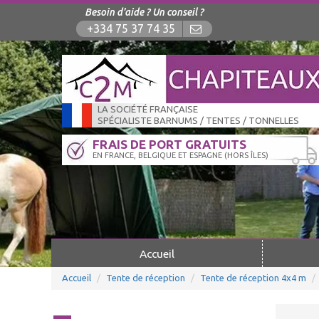
Besoin d'aide ? Un conseil ?
+334 75 37 74 35
LA SOCIÉTÉ FRANÇAISE
SPÉCIALISTE BARNUMS / TENTES / TONNELLES
FRAIS DE PORT GRATUITS
EN FRANCE, BELGIQUE ET ESPAGNE (HORS ÎLES)
Accueil
Accueil
Tente de réception
Tente de réception 4x4 m