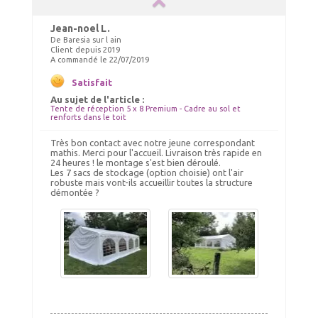
Jean-noel L.
De Baresia sur l ain
Client depuis 2019
A commandé le 22/07/2019
Gouttières
NETTOYANT PVC
Satisfait
Au sujet de l'article :
Tente de réception 5 x 8 Premium - Cadre au sol et
128.00 €
39.00 €
TTC livré
TTC livré
renforts dans le toit
130.00 €
43.00 €
Très bon contact avec notre jeune correspondant
Ajout panier
Ajout panier
mathis. Merci pour l'accueil. Livraison très rapide en
24 heures ! le montage s'est bien déroulé.
Les 7 sacs de stockage (option choisie) ont l'air
robuste mais vont-ils accueillir toutes la structure
démontée ?
Chauffage tonnelle, chauffage
ELASTIQUES LONGS
barnum 10kW
Choix Coloris : Blanc, Quantités : 50
140.00 €
52.00 €
TTC livré
TTC livré