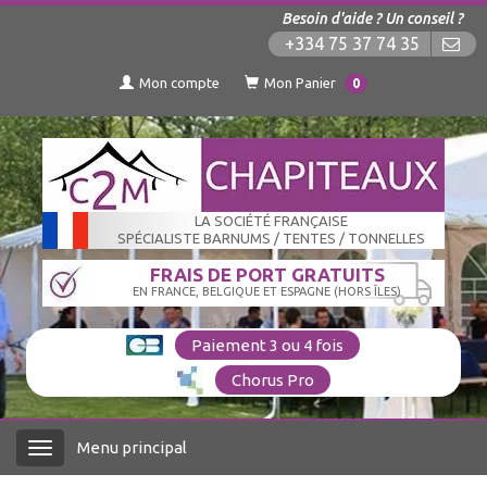
Besoin d'aide ? Un conseil ?
+334 75 37 74 35
Mon compte
Mon Panier
0
LA SOCIÉTÉ FRANÇAISE
SPÉCIALISTE BARNUMS / TENTES / TONNELLES
FRAIS DE PORT GRATUITS
EN FRANCE, BELGIQUE ET ESPAGNE (HORS ÎLES)
Paiement 3 ou 4 fois
Chorus Pro
Menu principal
Menu