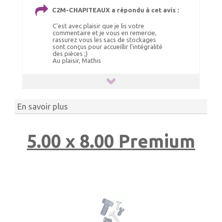
150.00 €
59.00 €
C2M-CHAPITEAUX a répondu à cet avis :
Ajout panier
Ajout panier
C'est avec plaisir que je lis votre
commentaire et je vous en remercie,
rassurez vous les sacs de stockages
sont conçus pour accueillir l'intégralité
des pièces ;)
Au plaisir, Mathis
En savoir plus
SET DE CONTREVENTEMENT
5.00 x 8.00 Premium
185.00 €
TTC livré
190.00 €
Ajout panier