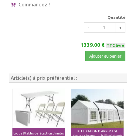
Commandez !
Quantité
-
+
1339.00 €
TTC livré
Ajouter au panier
Article(s) à prix préférentiel :
KIT FIXATION D'ARRIMAGE
Lot de 8 tables de réception pliantes
Nombre x Longueur : 2x15m+4piquets