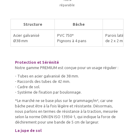
réparable
Structure
Bâche
Acier galvanisé
PVC 750*
Parois latérales
Ø38 mm
Pignons à 4 pans
de 2 x 2 m avec 
Protection et Sérénité
Notre gamme PREMIUM est conçue pour un usage régulier :
- Tubes en acier galvanisé de 38 mm.
- Raccords des tubes de 42 mm.
- Cadre de sol.
- Système de fixation par boulonnage.
*Le marché ne se base plus sur le grammage/m², car une
bâche peut être à la fois légère et résistante. Désormais,
nous parlons en termes de résistance à la traction, mesurée
selon la norme DIN EN ISO 13934-1, qui indique la force de
déchirement pour une bande de 5 cm de largeur.
La jupe de sol