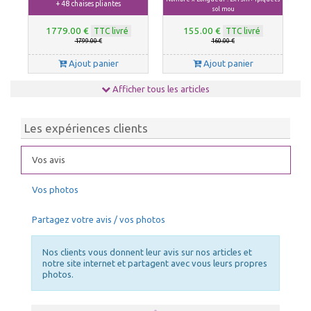
+ 48 chaises pliantes
sol mou
1779.00 €
155.00 €
TTC livré
TTC livré
1799.00 €
160.00 €
Ajout panier
Ajout panier
Afficher tous les articles
Les expériences clients
Vos avis
Vos photos
SACS DE RANGEMENT
Fixations pour sol
Partagez votre avis / vos photos
144.00 €
44.00 €
TTC livré
TTC livré
149.00 €
49.00 €
Nos clients vous donnent leur avis sur nos articles et
Ajout panier
Ajout panier
notre site internet et partagent avec vous leurs propres
photos.