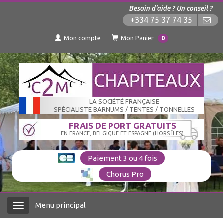
Besoin d'aide ? Un conseil ?
+334 75 37 74 35
Mon compte
Mon Panier
0
LA SOCIÉTÉ FRANÇAISE
SPÉCIALISTE BARNUMS / TENTES / TONNELLES
FRAIS DE PORT GRATUITS
EN FRANCE, BELGIQUE ET ESPAGNE (HORS ÎLES)
Paiement 3 ou 4 fois
Chorus Pro
Menu principal
Menu