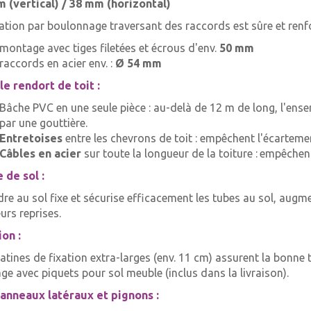
 (vertical) / 38 mm (horizontal)
xation par boulonnage traversant des raccords est sûre et renforc
montage avec tiges filetées et écrous d'env.
50 mm
raccords en acier env. :
Ø 54 mm
e rendort de toit :
Bâche PVC en une seule pièce : au-delà de 12 m de long, l'ense
par une gouttière.
Entretoises
entre les chevrons de toit : empêchent l'écartemen
C
âbles en acier
sur toute la longueur de la toiture :
empêchent
 de sol :
dre au sol fixe et sécurise efficacement les tubes au sol, augme
urs reprises.
ion :
latines de fixation extra-larges (env. 11 cm) assurent la bonne
ge avec piquets pour sol meuble (inclus dans la livraison).
anneaux latéraux et pignons :