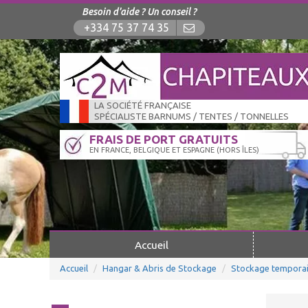
Besoin d'aide ? Un conseil ?
+334 75 37 74 35
LA SOCIÉTÉ FRANÇAISE
SPÉCIALISTE BARNUMS / TENTES / TONNELLES
FRAIS DE PORT GRATUITS
EN FRANCE, BELGIQUE ET ESPAGNE (HORS ÎLES)
Accueil
Accueil
Hangar & Abris de Stockage
Stockage temporai