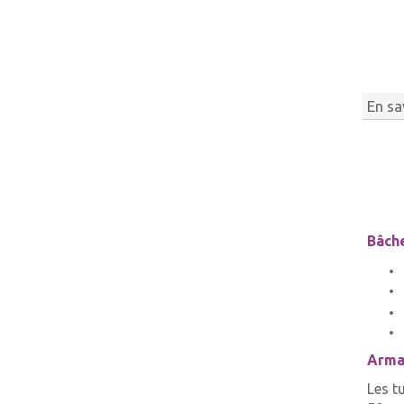
En sa
Bâche
Arma
Les t