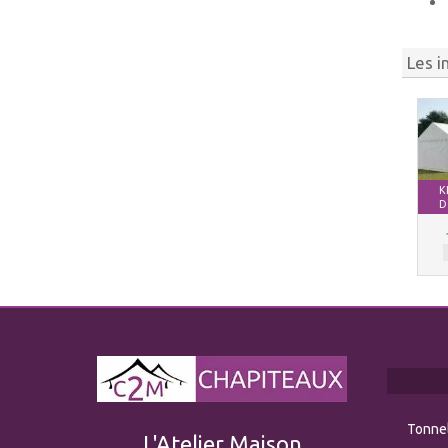
Les i
K
D
Tonnel
L'Atelier Maison