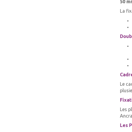
50 mm
La fi
Doubl
Cadre
Le ca
plusie
Fixat
Les p
Ancra
Les P