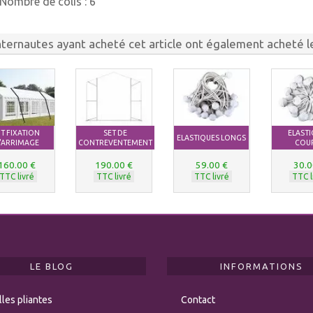
Nombre de colis :
6
nternautes ayant acheté cet article ont également acheté le
IT FIXATION
SET DE
ELAST
ELASTIQUES LONGS
'ARRIMAGE
CONTREVENTEMENT
COU
160.00 €
190.00 €
59.00 €
30.0
TTC livré
TTC livré
TTC livré
TTC l
LE BLOG
INFORMATIONS
les pliantes
Contact