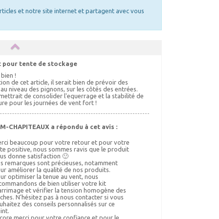
rticles et notre site internet et partagent avec vous
 pour tente de stockage
bien !
on de cet article, il serait bien de prévoir des
 au niveau des pignons, sur les côtés des entrées.
mettrait de consolider l'equerrage et la stabilité de
ure pour les journées de vent fort !
M-CHAPITEAUX a répondu à cet avis :
rci beaucoup pour votre retour et pour votre
te positive, nous sommes ravis que le produit
us donne satisfaction 🙂
s remarques sont précieuses, notamment
ur améliorer la qualité de nos produits.
ur optimiser la tenue au vent, nous
commandons de bien utiliser votre kit
arrimage et vérifier la tension homogène des
ches. N’hésitez pas à nous contacter si vous
uhaitez des conseils personnalisés sur ce
int.
core merci pour votre confiance et pour le