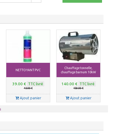
Chauffage tonnelle,
NETTOYANT PVC
chauffage barnum 10kW
39.00 €
140.00 €
TTC livré
TTC livré
43.00 €
150.00 €
Ajout panier
Ajout panier
s