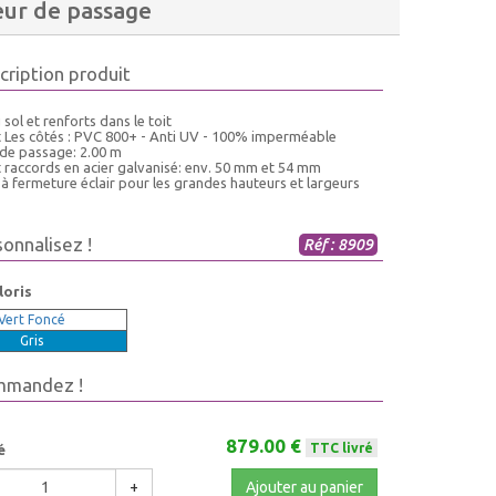
eur de passage
cription produit
 sol et renforts dans le toit
et Les côtés : PVC 800+ - Anti UV - 100% imperméable
 de passage: 2.00 m
t raccords en acier galvanisé: env. 50 mm et 54 mm
 à fermeture éclair pour les grandes hauteurs et largeurs
sonnalisez !
Réf : 8909
loris
Vert Foncé
Gris
mmandez !
879.00 €
TTC livré
é
+
Ajouter au panier