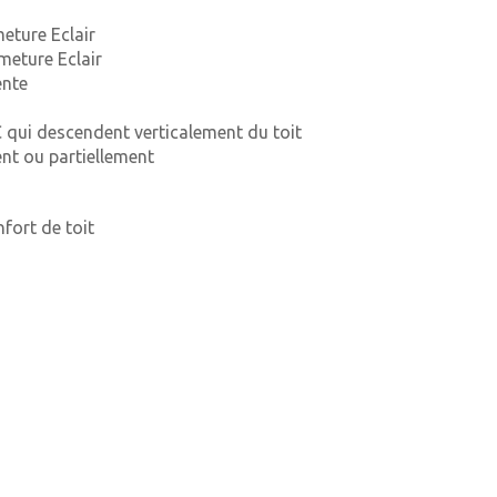
eture Eclair
meture Eclair
ente
 qui descendent verticalement du toit
ent ou partiellement
fort de toit