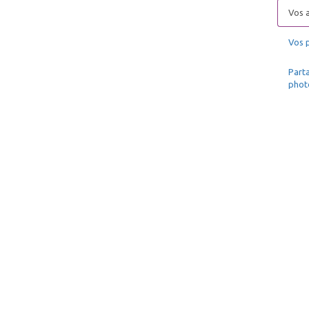
Vos a
Vos 
Parta
phot