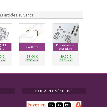
s articles suivants
IQUES
Kit de réparation
Gouttières
RTS
pour oeillets
0 €
59.00 €
49.00 €
ivré
TTC livré
TTC livré
PAIEMENT SÉCURISÉ