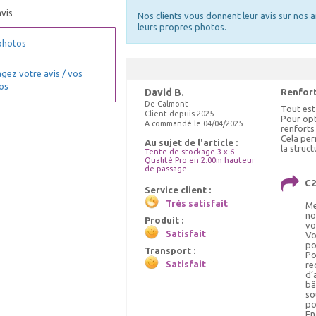
vis
Nos clients vous donnent leur avis sur nos a
leurs propres photos.
photos
gez votre avis / vos
os
David B.
Renfort
De Calmont
Tout est 
Client depuis 2025
Pour opti
A commandé le 04/04/2025
renforts
Cela per
Au sujet de l'article :
la struct
Tente de stockage 3 x 6
Qualité Pro en 2.00m hauteur
de passage
C2
Service client :
Très satisfait
Me
no
Produit :
vo
Satisfait
Vo
po
Transport :
Po
Satisfait
re
d’
bâ
so
po
En