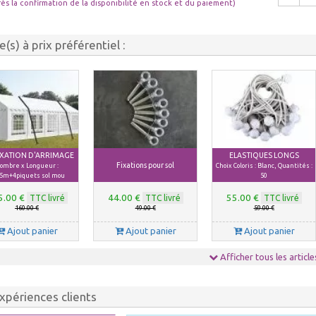
rès la confirmation de la disponibilité en stock et du paiement)
le(s) à prix préférentiel :
FIXATION D'ARRIMAGE
ELASTIQUES LONGS
Fixations pour sol
ombre x Longueur :
Choix Coloris : Blanc, Quantités :
5m+4piquets sol mou
50
5.00 €
44.00 €
55.00 €
TTC livré
TTC livré
TTC livré
160.00 €
49.00 €
59.00 €
Ajout panier
Ajout panier
Ajout panier
Afficher tous les article
xpériences clients