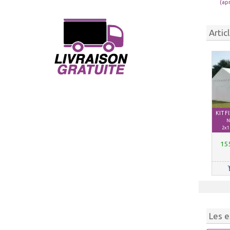
(ap
Artic
KIT 
N
2x1
15
Les e