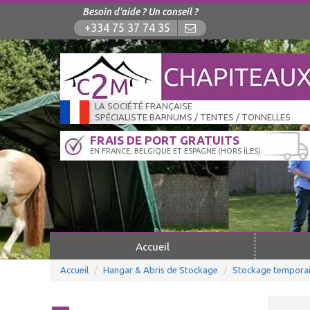
Besoin d'aide ? Un conseil ?
+334 75 37 74 35
LA SOCIÉTÉ FRANÇAISE
SPÉCIALISTE BARNUMS / TENTES / TONNELLES
FRAIS DE PORT GRATUITS
EN FRANCE, BELGIQUE ET ESPAGNE (HORS ÎLES)
Accueil
Accueil
Hangar & Abris de Stockage
Stockage temporai