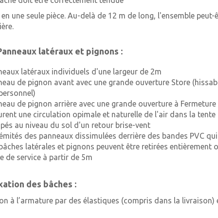
bâche doit être correctement tendue
 en une seule pièce. Au-delà de 12 m de long, l'ensemble peut-ê
ière.
Panneaux latéraux et pignons :
neaux latéraux individuels d'une largeur de 2m
neau de pignon avant avec une grande ouverture Store (hissable
personnel)
neau de pignon arrière avec une grande ouverture à Fermeture 
urent une circulation opimale et naturelle de l'air dans la tente
ipés au niveau du sol d'un retour brise-vent
rémités des panneaux dissimulées derrière des bandes PVC qui
 bâches latérales et pignons peuvent être retirées entièrement 
te de service à partir de 5m
ixation des bâches :
ion à l’armature par des élastiques (compris dans la livraison) 