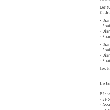
Les t
Cadre
- Dia
- Epa
- Dia
- Epa
- Dia
- Epa
- Dia
- Epa
Les t
Le to
Bâche
- Se 
- Ass