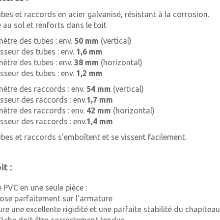
ubes et raccords en acier galvanisé, résistant à la corrosion.
 au sol et renforts dans le toit
mètre des tubes : env.
50 mm
(vertical)
isseur des tubes : env.
1,6 mm
mètre des tubes : env.
38 mm
(horizontal)
isseur des tubes : env.
1,2 mm
mètre des raccords : env.
54 mm
(vertical)
isseur des raccords : env.
1,7 mm
mètre des raccords : env.
42 mm
(horizontal)
isseur des raccords : env.
1,4 mm
ubes et raccords s’emboîtent et se vissent facilement.
it :
 PVC en une seule pièce :
pose parfaitement sur l'armature
ure une excellente rigidité et une parfaite stabilité du chapiteau