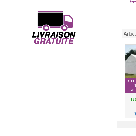
(ap
Artic
KIT 
N
2x1
15