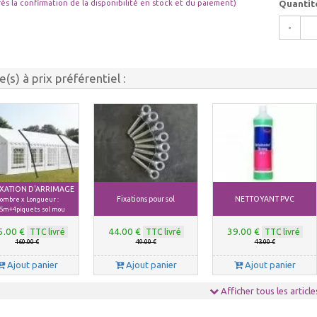
Quantit
rès la confirmation de la disponibilité en stock et du paiement)
-
le(s) à prix préférentiel :
FIXATION D'ARRIMAGE
Fixations pour sol
NETTOYANT PVC
ombre x Longueur :
5m+4piquets sol mou
5.00 €
44.00 €
39.00 €
TTC livré
TTC livré
TTC livré
160.00 €
49.00 €
43.00 €
Ajout panier
Ajout panier
Ajout panier
Afficher tous les article