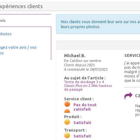
xpériences clients
vis
Nos clients vous donnent leur avis sur nos a
leurs propres photos.
photos
gez votre avis / vos
os
Michael B.
SERVIC
De Catillon sur sambre
j'ai appe
Client depuis 2025
pas du t
A commandé le 28/07/2025
malgré c
moins d'
Au sujet de l'article :
que le c
Tente de stockage 3 x 4
Classic Plus en 2.00m hauteur
de passage
C2
Service client :
Pas du tout
Na
satisfait
ré
pr
Produit :
Satisfait
Transport :
Satisfait