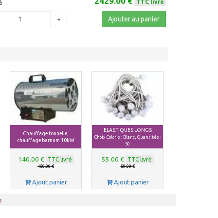
2429.00 €
TTC livré
é
+
Ajouter au panier
ELASTIQUES LONGS
Chauffage tonnelle,
Choix Coloris : Blanc, Quantités :
chauffage barnum 10kW
50
140.00 €
55.00 €
TTC livré
TTC livré
150.00 €
59.00 €
Ajout panier
Ajout panier
s