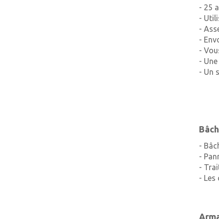
- 25 
- Uti
- Ass
- Env
- Vou
- Une
- Un 
Bâch
- Bâc
- Pan
- Trai
- Les
Arma