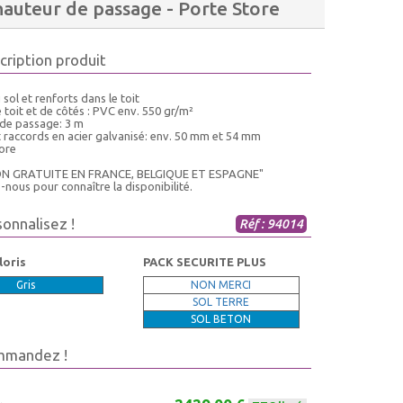
hauteur de passage - Porte Store
cription produit
 sol et renforts dans le toit
 toit et de côtés : PVC env. 550 gr/m²
 de passage: 3 m
t raccords en acier galvanisé: env. 50 mm et 54 mm
tore
ON GRATUITE EN FRANCE, BELGIQUE ET ESPAGNE"
nous pour connaître la disponibilité.
sonnalisez !
Réf : 94014
loris
PACK SECURITE PLUS
Gris
NON MERCI
SOL TERRE
SOL BETON
mmandez !