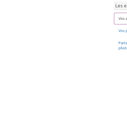
Les e
Vos a
Vos 
Parta
phot