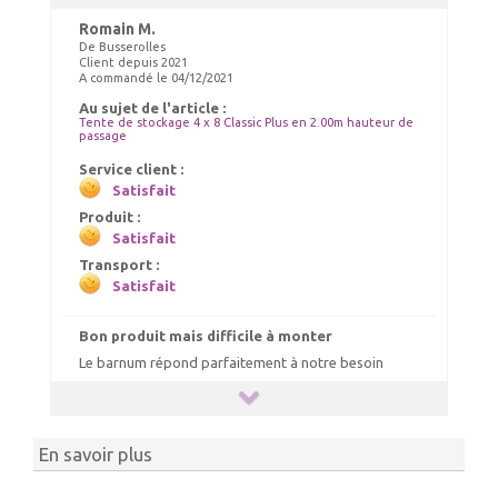
Romain M.
De Busserolles
Client depuis 2021
A commandé le 04/12/2021
Chauffage tonnelle, chauffage
Au sujet de l'article :
barnum 10kW
Tente de stockage 4 x 8 Classic Plus en 2.00m hauteur de
passage
140.00 €
TTC livré
Service client :
150.00 €
Satisfait
Ajout panier
Produit :
Satisfait
Transport :
Satisfait
Bon produit mais difficile à monter
Le barnum répond parfaitement à notre besoin
En savoir plus