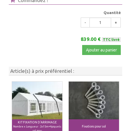
Commandez !
Quantité
-
+
839.00 €
TTC livré
Ajouter au panier
Article(s) à prix préférentiel :
KIT FIXATION D'ARRIMAGE
Fixations pour sol
Nombre x Longueur : 2x15m+4piquets
sol mou