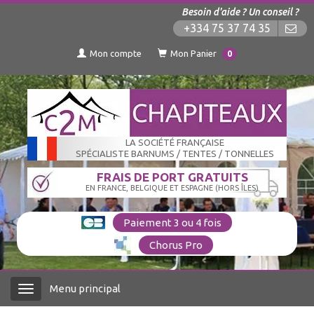
Besoin d'aide ? Un conseil ?
+334 75 37 74 35
Mon compte
Mon Panier
0
LA SOCIÉTÉ FRANÇAISE
SPÉCIALISTE BARNUMS / TENTES / TONNELLES
FRAIS DE PORT GRATUITS
EN FRANCE, BELGIQUE ET ESPAGNE (HORS ÎLES)
Paiement 3 ou 4 fois
Chorus Pro
Menu principal
Menu