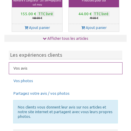
Fixations pour sol
Nombre x Longueur : 2x15m+4piquets
sol mou
155.00 €
44.00 €
TTC livré
TTC livré
160.00 €
49.00 €
Ajout panier
Ajout panier
Afficher tous les articles
Les expériences clients
Vos avis
Vos photos
ELASTIQUES LONGS
NETTOYANT PVC
Choix Coloris : Blanc, Quantités : 50
Partagez votre avis / vos photos
55.00 €
39.00 €
TTC livré
TTC livré
59.00 €
43.00 €
Nos clients vous donnent leur avis sur nos articles et
Ajout panier
Ajout panier
notre site internet et partagent avec vous leurs propres
photos.