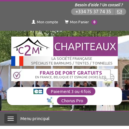
Besoin d'aide ? Un conseil ?
+334 75 37 74 35
Mon compte
Mon Panier
0
LA SOCIÉTÉ FRANÇAISE
SPÉCIALISTE BARNUMS / TENTES / TONNELLES
FRAIS DE PORT GRATUITS
EN FRANCE, BELGIQUE ET ESPAGNE (HORS ÎLES)
Paiement 3 ou 4 fois
Chorus Pro
Menu principal
Menu