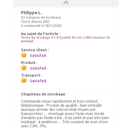
Philippe L.
De Carignan de bordeaux
Client depuis 2022
A commandé le 02/11/2022
Chauffage tonnelle, chauffage
Au sujet de l'article :
barnum 10kW
Tente de stockage 4 x 8 Qualité Pro en 2.00m hauteur de
passage
140.00 €
TTC livré
Service client :
150.00 €
Satisfait
Ajout panier
Produit :
Satisfait
Transport :
Satisfait
Chapiteau de stockage
Commande reçue rapidement et bon contact
téléphonique . Produit de qualité , bien emballé
quoique arrivée des colis en état moyen par
transporteur .... montage assez facile mais mode
d'emploi pas facile à lire , trop petit et pas très bien
expliqué , à améliorer ... Très content de mon choix
avec C2M , PhL.