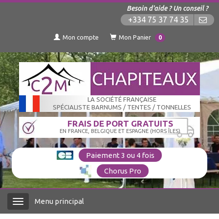
Besoin d'aide ? Un conseil ?
+334 75 37 74 35
Mon compte
Mon Panier
0
LA SOCIÉTÉ FRANÇAISE
SPÉCIALISTE BARNUMS / TENTES / TONNELLES
FRAIS DE PORT GRATUITS
EN FRANCE, BELGIQUE ET ESPAGNE (HORS ÎLES)
Paiement 3 ou 4 fois
Chorus Pro
Menu principal
Menu