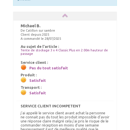
Michael B.
De Catillon sur sambre
Client depuis 2025
A commandé le 28/07/2025
ELASTIQUES LONGS
Au sujet de l'article :
SET DE CONTREVENTEMENT
Choix Coloris : Blanc, Quantités : 50
Tente de stockage 3 x 4 Classic Plus en 2.00m hauteur de
passage
55.00 €
185.00 €
TTC livré
TTC livré
Service client :
59.00 €
190.00 €
Pas du tout satisfait
Ajout panier
Ajout panier
Produit :
Satisfait
Transport :
Satisfait
SERVICE CLIENT INCOMPETENT
j'ai appelé le service client avant achat la personne
ne connait pas du tout les produit impossible d'avoir
une réponse claire malgré cela j'ai pris le risque de le
commander réception en moins d'une semaine
heureusement il est de meilleure qualité que le