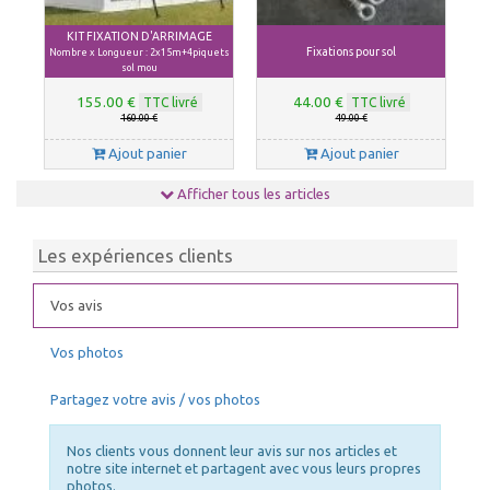
KIT FIXATION D'ARRIMAGE
Fixations pour sol
Nombre x Longueur : 2x15m+4piquets
sol mou
155.00 €
44.00 €
TTC livré
TTC livré
160.00 €
49.00 €
Ajout panier
Ajout panier
Afficher tous les articles
Les expériences clients
Vos avis
Vos photos
Chauffage tonnelle, chauffage
NETTOYANT PVC
barnum 10kW
Partagez votre avis / vos photos
39.00 €
140.00 €
TTC livré
TTC livré
43.00 €
150.00 €
Nos clients vous donnent leur avis sur nos articles et
Ajout panier
Ajout panier
notre site internet et partagent avec vous leurs propres
photos.