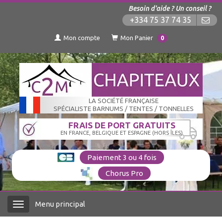
Besoin d'aide ? Un conseil ?
+334 75 37 74 35
Mon compte
Mon Panier
0
LA SOCIÉTÉ FRANÇAISE
SPÉCIALISTE BARNUMS / TENTES / TONNELLES
FRAIS DE PORT GRATUITS
EN FRANCE, BELGIQUE ET ESPAGNE (HORS ÎLES)
Paiement 3 ou 4 fois
Chorus Pro
Menu principal
Menu