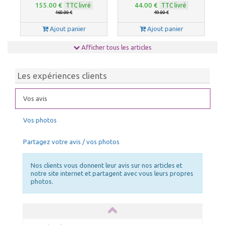
155.00 €
44.00 €
TTC livré
TTC livré
160.00 €
49.00 €
Ajout panier
Ajout panier
Afficher tous les articles
Les expériences clients
Vos avis
Vos photos
ELASTIQUES LONGS
NETTOYANT PVC
Choix Coloris : Blanc, Quantités : 50
Partagez votre avis / vos photos
55.00 €
39.00 €
TTC livré
TTC livré
59.00 €
43.00 €
Nos clients vous donnent leur avis sur nos articles et
Ajout panier
Ajout panier
notre site internet et partagent avec vous leurs propres
photos.