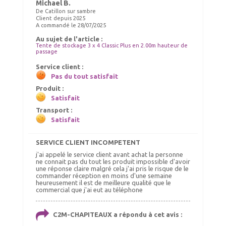
Michael B.
De Catillon sur sambre
Client depuis 2025
A commandé le 28/07/2025
Chauffage tonnelle, chauffage
Au sujet de l'article :
SET DE CONTREVENTEMENT
barnum 10kW
Tente de stockage 3 x 4 Classic Plus en 2.00m hauteur de
passage
140.00 €
185.00 €
TTC livré
TTC livré
Service client :
150.00 €
190.00 €
Pas du tout satisfait
Ajout panier
Ajout panier
Produit :
Satisfait
Transport :
Satisfait
SERVICE CLIENT INCOMPETENT
j'ai appelé le service client avant achat la personne
ne connait pas du tout les produit impossible d'avoir
une réponse claire malgré cela j'ai pris le risque de le
commander réception en moins d'une semaine
heureusement il est de meilleure qualité que le
commercial que j'ai eut au téléphone
C2M-CHAPITEAUX a répondu à cet avis :