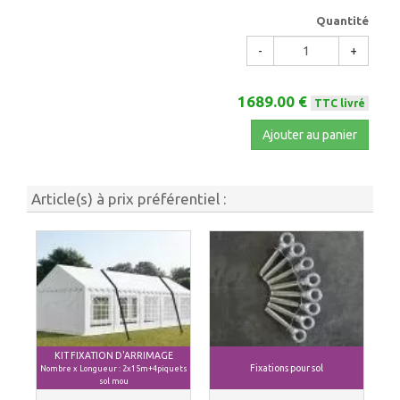
Quantité
-
+
1689.00 €
TTC livré
Ajouter au panier
Article(s) à prix préférentiel :
KIT FIXATION D'ARRIMAGE
Fixations pour sol
Nombre x Longueur : 2x15m+4piquets
sol mou