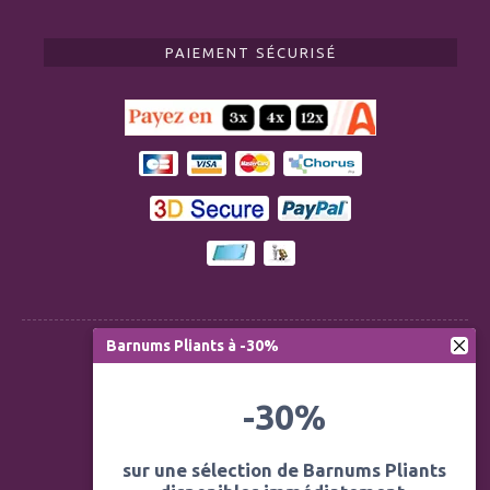
PAIEMENT SÉCURISÉ
Barnums Pliants à -30%
Règlementation ERP CTS
-30%
Modération des avis
Mentions légales
sur une sélection de Barnums Pliants
Politique de confidentialité