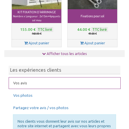
KIT FIXATION D'ARRIMAGE
Fixations pour sol
Nombre x Longueur : 2x15m+4piquets
sol mou
155.00 €
44.00 €
TTC livré
TTC livré
160.00 €
49.00 €
Ajout panier
Ajout panier
Afficher tous les articles
Les expériences clients
Vos avis
Vos photos
Chauffage tonnelle, chauffage
NETTOYANT PVC
barnum 10kW
Partagez votre avis / vos photos
39.00 €
140.00 €
TTC livré
TTC livré
43.00 €
150.00 €
Nos clients vous donnent leur avis sur nos articles et
Ajout panier
Ajout panier
notre site internet et partagent avec vous leurs propres