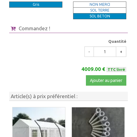
Gris
NON MERCI
SOL TERRE
SOL BETON
Commandez !
Quantité
-
+
4009.00 €
TTC livré
Ajouter au panier
Article(s) à prix préférentiel :