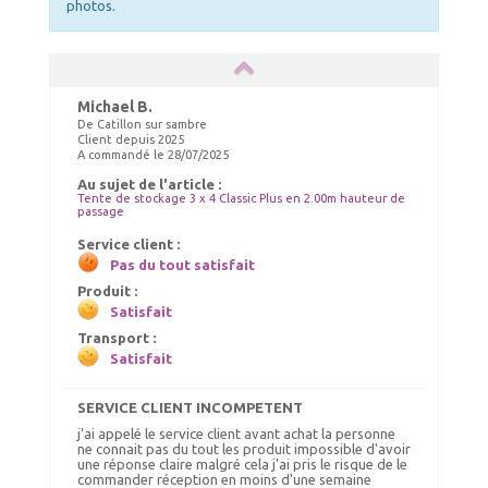
photos.
Michael B.
De Catillon sur sambre
Client depuis 2025
A commandé le 28/07/2025
ELASTIQUES LONGS
Au sujet de l'article :
SET DE CONTREVENTEMENT
Choix Coloris : Blanc, Quantités : 50
Tente de stockage 3 x 4 Classic Plus en 2.00m hauteur de
passage
55.00 €
185.00 €
TTC livré
TTC livré
Service client :
59.00 €
190.00 €
Pas du tout satisfait
Ajout panier
Ajout panier
Produit :
Satisfait
Transport :
Satisfait
SERVICE CLIENT INCOMPETENT
j'ai appelé le service client avant achat la personne
ne connait pas du tout les produit impossible d'avoir
une réponse claire malgré cela j'ai pris le risque de le
commander réception en moins d'une semaine