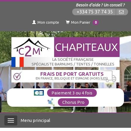
Besoin d'aide ? Un conseil ?
+334 75 37 74 35
Mon compte
Mon Panier
0
LA SOCIÉTÉ FRANÇAISE
SPÉCIALISTE BARNUMS / TENTES / TONNELLES
FRAIS DE PORT GRATUITS
EN FRANCE, BELGIQUE ET ESPAGNE (HORS ÎLES)
Paiement 3 ou 4 fois
Chorus Pro
Menu principal
Menu