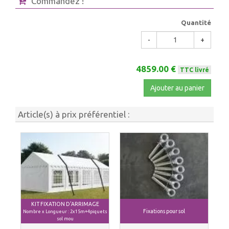
Commandez !
Quantité
-
+
4859.00 €
TTC livré
Ajouter au panier
Article(s) à prix préférentiel :
KIT FIXATION D'ARRIMAGE
Fixations pour sol
Nombre x Longueur : 2x15m+4piquets
sol mou