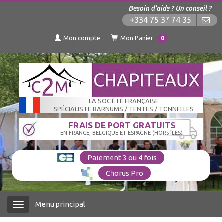
Besoin d'aide ? Un conseil ?
+334 75 37 74 35
Mon compte
Mon Panier
0
LA SOCIÉTÉ FRANÇAISE
SPÉCIALISTE BARNUMS / TENTES / TONNELLES
FRAIS DE PORT GRATUITS
EN FRANCE, BELGIQUE ET ESPAGNE (HORS ÎLES)
Paiement 3 ou 4 fois
Chorus Pro
Menu principal
Menu