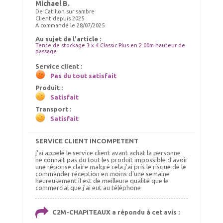
Michael B.
De Catillon sur sambre
Client depuis 2025
A commandé le 28/07/2025
ELASTIQUES LONGS
Au sujet de l'article :
SET DE CONTREVENTEMENT
Choix Coloris : Blanc, Quantités : 50
Tente de stockage 3 x 4 Classic Plus en 2.00m hauteur de
passage
55.00 €
185.00 €
TTC livré
TTC livré
Service client :
59.00 €
190.00 €
Pas du tout satisfait
Ajout panier
Ajout panier
Produit :
Satisfait
Transport :
Satisfait
SERVICE CLIENT INCOMPETENT
j'ai appelé le service client avant achat la personne
ne connait pas du tout les produit impossible d'avoir
une réponse claire malgré cela j'ai pris le risque de le
commander réception en moins d'une semaine
heureusement il est de meilleure qualité que le
commercial que j'ai eut au téléphone
C2M-CHAPITEAUX a répondu à cet avis :