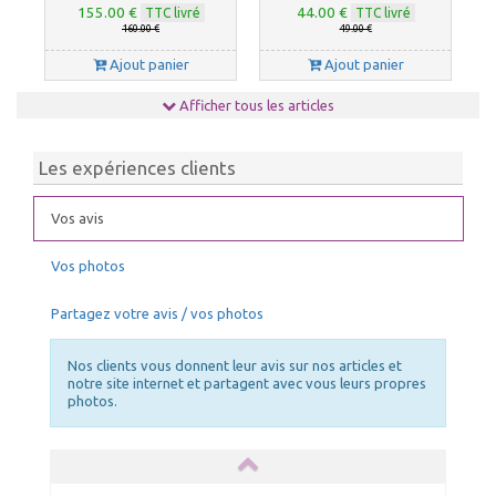
155.00 €
44.00 €
TTC livré
TTC livré
160.00 €
49.00 €
Ajout panier
Ajout panier
Afficher tous les articles
Les expériences clients
Vos avis
Vos photos
Chauffage tonnelle, chauffage
NETTOYANT PVC
barnum 10kW
Partagez votre avis / vos photos
39.00 €
140.00 €
TTC livré
TTC livré
43.00 €
150.00 €
Nos clients vous donnent leur avis sur nos articles et
Ajout panier
Ajout panier
notre site internet et partagent avec vous leurs propres
photos.