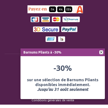
Barnums Pliants à -30%
Règlementation ERP CTS
-30%
Modération des avis
sur une sélection de Barnums Pliants
Mentions légales
disponibles immédiatement.
Jusqu'au 31 août seulement
Politique de confidentialité
Conditions générales de vente