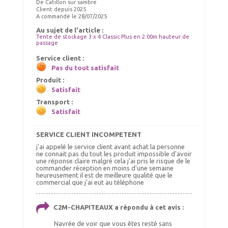
De Catillon sur sambre
Client depuis 2025
A commandé le 28/07/2025
ELASTIQUES LONGS
Au sujet de l'article :
SET DE CONTREVENTEMENT
Choix Coloris : Blanc, Quantités : 50
Tente de stockage 3 x 4 Classic Plus en 2.00m hauteur de
passage
55.00 €
185.00 €
TTC livré
TTC livré
Service client :
59.00 €
190.00 €
Pas du tout satisfait
Ajout panier
Ajout panier
Produit :
Satisfait
Transport :
Satisfait
SERVICE CLIENT INCOMPETENT
j'ai appelé le service client avant achat la personne
ne connait pas du tout les produit impossible d'avoir
une réponse claire malgré cela j'ai pris le risque de le
commander réception en moins d'une semaine
heureusement il est de meilleure qualité que le
commercial que j'ai eut au téléphone
C2M-CHAPITEAUX a répondu à cet avis :
Navrée de voir que vous êtes resté sans