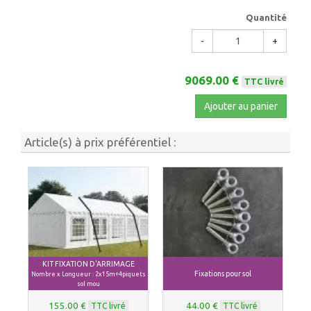
Quantité
-
+
9069.00 €
TTC livré
Ajouter au panier
Article(s) à prix préférentiel :
KIT FIXATION D'ARRIMAGE
Fixations pour sol
Nombre x Longueur : 2x15m+4piquets
sol mou
155.00 €
44.00 €
TTC livré
TTC livré