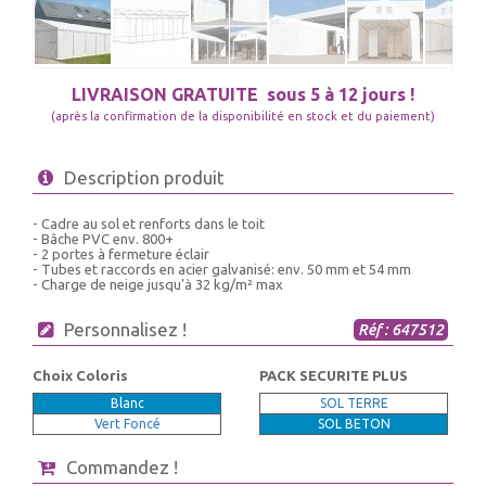
LIVRAISON GRATUITE
sous 5 à 12 jours !
(après la confirmation de la disponibilité en stock et du paiement)
Description produit
- Cadre au sol et renforts dans le toit
- Bâche PVC env. 800+
- 2 portes à fermeture éclair
- Tubes et raccords en acier galvanisé: env. 50 mm et 54 mm
- Charge de neige jusqu'à 32 kg/m² max
Personnalisez !
Réf : 647512
Choix Coloris
PACK SECURITE PLUS
Blanc
SOL TERRE
Vert Foncé
SOL BETON
Commandez !