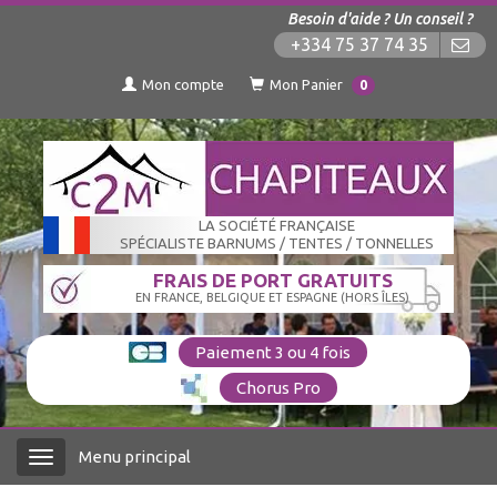
Besoin d'aide ? Un conseil ?
+334 75 37 74 35
Mon compte
Mon Panier
0
LA SOCIÉTÉ FRANÇAISE
SPÉCIALISTE BARNUMS / TENTES / TONNELLES
FRAIS DE PORT GRATUITS
EN FRANCE, BELGIQUE ET ESPAGNE (HORS ÎLES)
Paiement 3 ou 4 fois
Chorus Pro
Menu principal
Menu