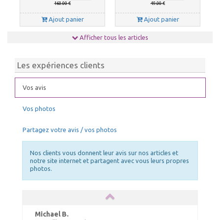
160.00 €
49.00 €
Ajout panier
Ajout panier
Afficher tous les articles
Les expériences clients
Vos avis
Vos photos
Chauffage tonnelle, chauffage
NETTOYANT PVC
barnum 10kW
Partagez votre avis / vos photos
39.00 €
140.00 €
TTC livré
TTC livré
43.00 €
150.00 €
Nos clients vous donnent leur avis sur nos articles et
Ajout panier
Ajout panier
notre site internet et partagent avec vous leurs propres
photos.
Michael B.