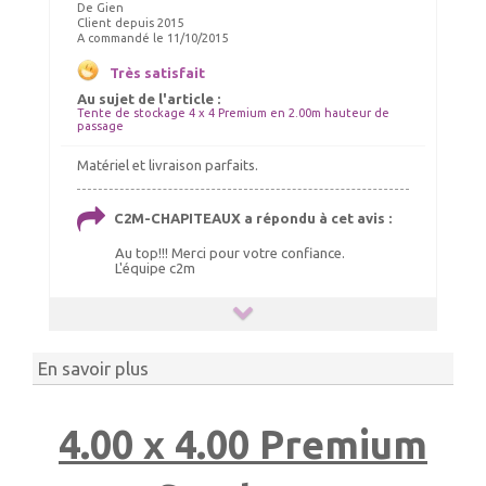
De Gien
Client depuis 2015
A commandé le 11/10/2015
Chauffage tonnelle, chauffage
Très satisfait
barnum 10kW
Au sujet de l'article :
Tente de stockage 4 x 4 Premium en 2.00m hauteur de
140.00 €
TTC livré
passage
150.00 €
Matériel et livraison parfaits.
Ajout panier
C2M-CHAPITEAUX a répondu à cet avis :
Au top!!! Merci pour votre confiance.
L'équipe c2m
En savoir plus
4.00 x 4.00 Premium