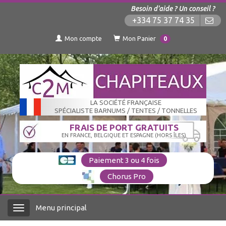
Besoin d'aide ? Un conseil ?
+334 75 37 74 35
Mon compte
Mon Panier
0
LA SOCIÉTÉ FRANÇAISE
SPÉCIALISTE BARNUMS / TENTES / TONNELLES
FRAIS DE PORT GRATUITS
EN FRANCE, BELGIQUE ET ESPAGNE (HORS ÎLES)
Paiement 3 ou 4 fois
Chorus Pro
Menu principal
Menu