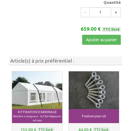
Quantité
-
+
659.00 €
TTC livré
Ajouter au panier
Article(s) à prix préférentiel :
KIT FIXATION D'ARRIMAGE
Fixations pour sol
Nombre x Longueur : 2x15m+4piquets
sol mou
155.00 €
44.00 €
TTC livré
TTC livré