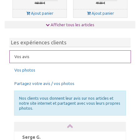
160.00 €
49.00 €
Ajout panier
Ajout panier
Afficher tous les articles
Les expériences clients
Vos avis
Vos photos
ELASTIQUES LONGS
NETTOYANT PVC
Choix Coloris : Blanc, Quantités : 50
Partagez votre avis / vos photos
55.00 €
39.00 €
TTC livré
TTC livré
59.00 €
43.00 €
Nos clients vous donnent leur avis sur nos articles et
Ajout panier
Ajout panier
notre site internet et partagent avec vous leurs propres
photos.
Serge G.