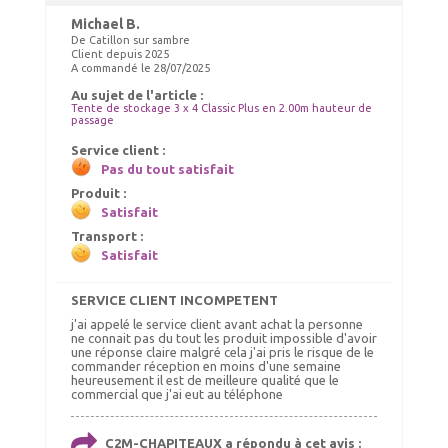
Michael B.
De Catillon sur sambre
Client depuis 2025
A commandé le 28/07/2025
ELASTIQUES LONGS
Au sujet de l'article :
SET DE CONTREVENTEMENT
Choix Coloris : Blanc, Quantités : 50
Tente de stockage 3 x 4 Classic Plus en 2.00m hauteur de
passage
55.00 €
185.00 €
TTC livré
TTC livré
Service client :
59.00 €
190.00 €
Pas du tout satisfait
Ajout panier
Ajout panier
Produit :
Satisfait
Transport :
Satisfait
SERVICE CLIENT INCOMPETENT
j'ai appelé le service client avant achat la personne
ne connait pas du tout les produit impossible d'avoir
une réponse claire malgré cela j'ai pris le risque de le
commander réception en moins d'une semaine
heureusement il est de meilleure qualité que le
commercial que j'ai eut au téléphone
C2M-CHAPITEAUX a répondu à cet avis :