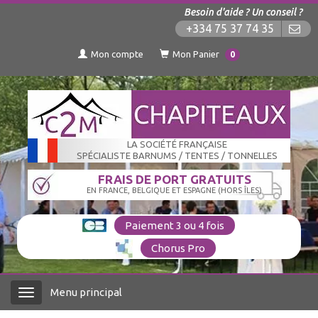
Besoin d'aide ? Un conseil ?
+334 75 37 74 35
Mon compte
Mon Panier
0
LA SOCIÉTÉ FRANÇAISE
SPÉCIALISTE BARNUMS / TENTES / TONNELLES
FRAIS DE PORT GRATUITS
EN FRANCE, BELGIQUE ET ESPAGNE (HORS ÎLES)
Paiement 3 ou 4 fois
Chorus Pro
Menu principal
Menu