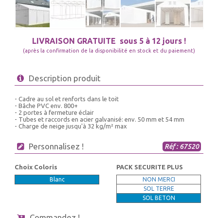
LIVRAISON GRATUITE
sous 5 à 12 jours !
(après la confirmation de la disponibilité en stock et du paiement)
Description produit
- Cadre au sol et renforts dans le toit
- Bâche PVC env. 800+
- 2 portes à fermeture éclair
- Tubes et raccords en acier galvanisé: env. 50 mm et 54 mm
- Charge de neige jusqu'à 32 kg/m² max
Personnalisez !
Réf : 67520
Choix Coloris
PACK SECURITE PLUS
Blanc
NON MERCI
SOL TERRE
SOL BETON
Commandez !