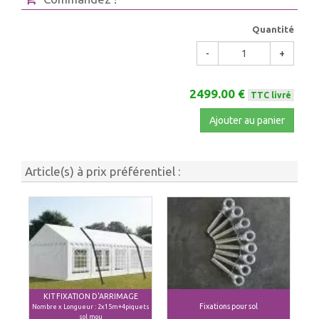
Quantité
-
+
2499.00 €
TTC livré
Ajouter au panier
Article(s) à prix préférentiel :
KIT FIXATION D'ARRIMAGE
Fixations pour sol
Nombre x Longueur : 2x15m+4piquets
sol mou