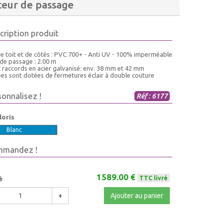
teur de passage
cription produit
de toit et de côtés : PVC 700+ - Anti UV - 100% imperméable
 de passage : 2.00 m
t raccords en acier galvanisé: env. 38 mm et 42 mm
ées sont dotées de fermetures éclair à double couture
sonnalisez !
Réf : 6177
loris
Blanc
mmandez !
1589.00 €
TTC livré
é
+
Ajouter au panier