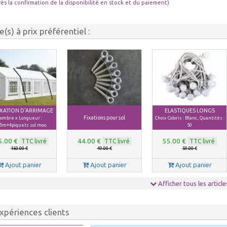
rès la confirmation de la disponibilité en stock et du paiement)
le(s) à prix préférentiel :
FIXATION D'ARRIMAGE
ELASTIQUES LONGS
Fixations pour sol
ombre x Longueur :
Choix Coloris : Blanc, Quantités :
5m+4piquets sol mou
50
5.00 €
44.00 €
55.00 €
TTC livré
TTC livré
TTC livré
160.00 €
49.00 €
59.00 €
Ajout panier
Ajout panier
Ajout panier
Afficher tous les article
xpériences clients