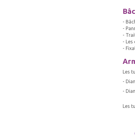
Bâc
- Bâc
- Pan
- Tra
- Les
- Fix
Arm
Les t
- Dia
- Dia
Les t