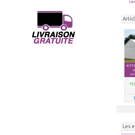
(ap
Artic
KIT 
N
2x1
15
Les e