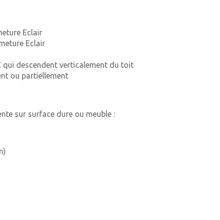
eture Eclair
meture Eclair
 qui descendent verticalement du toit
ent ou partiellement
tente sur surface dure ou meuble :
n)