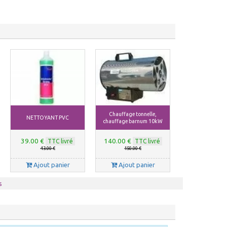
Chauffage tonnelle,
NETTOYANT PVC
chauffage barnum 10kW
39.00 €
140.00 €
TTC livré
TTC livré
43.00 €
150.00 €
Ajout panier
Ajout panier
s