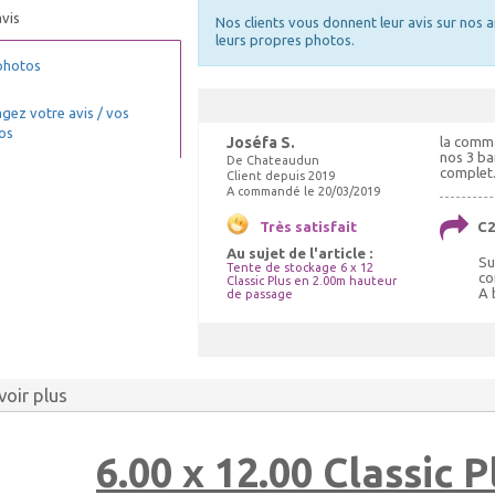
vis
Nos clients vous donnent leur avis sur nos a
leurs propres photos.
photos
gez votre avis / vos
os
Joséfa S.
la comma
nos 3 ba
De Chateaudun
complet. 
Client depuis 2019
A commandé le 20/03/2019
Très satisfait
C2
Au sujet de l'article :
Su
Tente de stockage 6 x 12
co
Classic Plus en 2.00m hauteur
A 
de passage
voir plus
6.00 x 12.00 Classic 