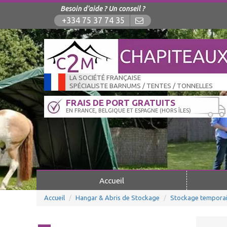
Besoin d'aide ? Un conseil ?
+334 75 37 74 35
LA SOCIÉTÉ FRANÇAISE
SPÉCIALISTE BARNUMS / TENTES / TONNELLES
FRAIS DE PORT GRATUITS
EN FRANCE, BELGIQUE ET ESPAGNE (HORS ÎLES)
Accueil
Accueil
Hangar & Abris de Stockage
Stockage temporai