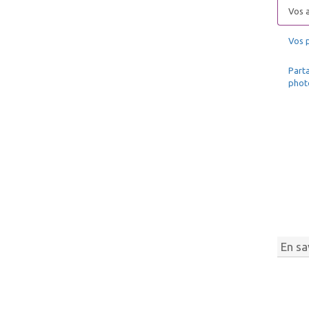
Vos a
Vos 
Parta
phot
En sa