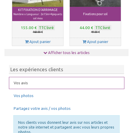
KIT FIXATION D'ARRIMAGE
Fixations pour sol
Nombre x Longueur : 2x15m+4piquets
sol mou
155.00 €
44.00 €
TTC livré
TTC livré
160.00 €
49.00 €
Ajout panier
Ajout panier
Afficher tous les articles
Les expériences clients
Vos avis
Vos photos
Chauffage tonnelle, chauffage
NETTOYANT PVC
barnum 10kW
Partagez votre avis / vos photos
39.00 €
140.00 €
TTC livré
TTC livré
43.00 €
150.00 €
Nos clients vous donnent leur avis sur nos articles et
Ajout panier
Ajout panier
notre site internet et partagent avec vous leurs propres
photos.