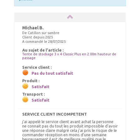
Michael B.
De Catillon sur sambre
Client depuis 2025
A commandé le 28/07/2025
ELASTIQUES LONGS
Au sujet de l'article :
Choix Coloris : Blanc, Quantités : 50
Tente de stockage 3 x 4 Classic Plus en 2.00m hauteur de
passage
55.00 €
TTC livré
Service client :
59.00 €
Pas du tout satisfait
Ajout panier
Produit :
Satisfait
Transport :
Satisfait
SERVICE CLIENT INCOMPETENT
j'ai appelé le service client avant achat la personne
ne connait pas du tout les produit impossible d'avoir
une réponse claire malgré cela j'ai pris le risque de le
commander réception en moins d'une semaine
heureusement il est de meilleure qualité que le