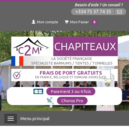
Besoin d'aide ? Un conseil ?
+334 75 37 74 35
Mon compte
Mon Panier
0
LA SOCIÉTÉ FRANÇAISE
SPÉCIALISTE BARNUMS / TENTES / TONNELLES
FRAIS DE PORT GRATUITS
EN FRANCE, BELGIQUE ET ESPAGNE (HORS ÎLES)
Paiement 3 ou 4 fois
Chorus Pro
Menu principal
Menu